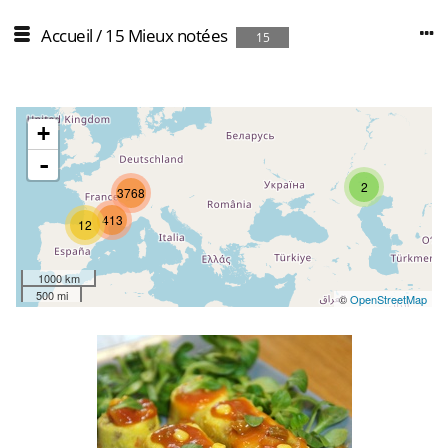
Accueil
/
15 Mieux notées
15
+
-
2
3768
413
12
1000 km
500 mi
©
OpenStreetMap