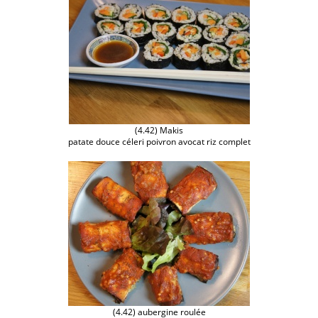
(4.42) Makis
patate douce céleri poivron avocat riz complet
(4.42) aubergine roulée