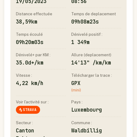
19/05/2023
08:56
Distance effectuée
Temps de deplacement
38,59km
09h08m23s
Temps écoulé
Dénivelé positif :
09h20m03s
1 349m
Dénivelé+ par KM :
Allure (deplacement)
35.0d+/km
14'13" /km/km
Vitesse :
Télécharger la trace :
4,22 km/h
GPX
(mini)
Voir l'activité sur :
Pays :
Luxembourg
STRAVA
Secteur :
Commune :
Canton
Waldbillig