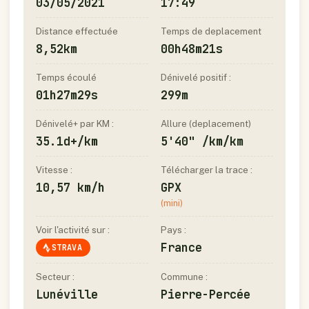
03/05/2021
17:49
Distance effectuée
Temps de deplacement
8,52km
00h48m21s
Temps écoulé
Dénivelé positif :
01h27m29s
299m
Dénivelé+ par KM :
Allure (deplacement)
35.1d+/km
5'40" /km/km
Vitesse :
Télécharger la trace :
10,57 km/h
GPX
(mini)
Voir l'activité sur :
Pays :
France
STRAVA
Secteur :
Commune :
Lunéville
Pierre-Percée