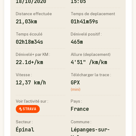
18/10/2020
15:05
Distance effectuée
Temps de deplacement
21,03km
01h41m59s
Temps écoulé
Dénivelé positif :
02h18m34s
465m
Dénivelé+ par KM :
Allure (deplacement)
22.1d+/km
4'51" /km/km
Vitesse :
Télécharger la trace :
12,37 km/h
GPX
(mini)
Voir l'activité sur :
Pays :
France
STRAVA
Secteur :
Commune :
Épinal
Lépanges-sur-