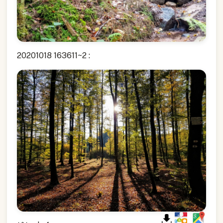
20201018 163611~2 :