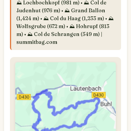
⛰️ Lochbochkopf (981 m) • ⛰️ Col de
Judenhut (976 m) • ⛰️ Grand Ballon
(1,424 m) • ⛰️ Col du Haag (1,233 m) • ⛰️
Wolfsgrube (672 m) • ⛰️ Hohrupf (813
m) • ⛰️ Col de Schrangen (549 m) |
summitbag.com