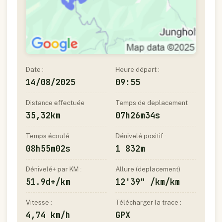
Date :
Heure départ :
14/08/2025
09:55
Distance effectuée
Temps de deplacement
35,32km
07h26m34s
Temps écoulé
Dénivelé positif :
08h55m02s
1 832m
Dénivelé+ par KM :
Allure (deplacement)
51.9d+/km
12'39" /km/km
Vitesse :
Télécharger la trace :
4,74 km/h
GPX