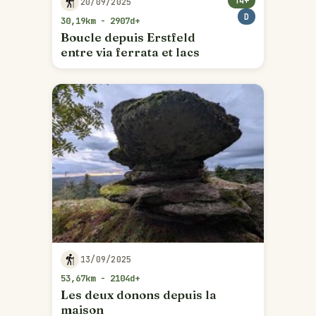
T4+
20/09/2025
D
30,19km - 2907d+
Boucle depuis Erstfeld
entre via ferrata et lacs
13/09/2025
53,67km - 2104d+
Les deux donons depuis la
maison