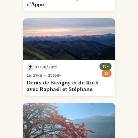
d’Appel
T5-
19/10/2025
II
16,19km - 1563d+
Dents de Savigny et de Ruth
avec Raphaël et Stéphane