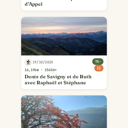
d’Appel
T5-
19/10/2025
II
16,19km - 1563d+
Dents de Savigny et de Ruth
avec Raphaël et Stéphane