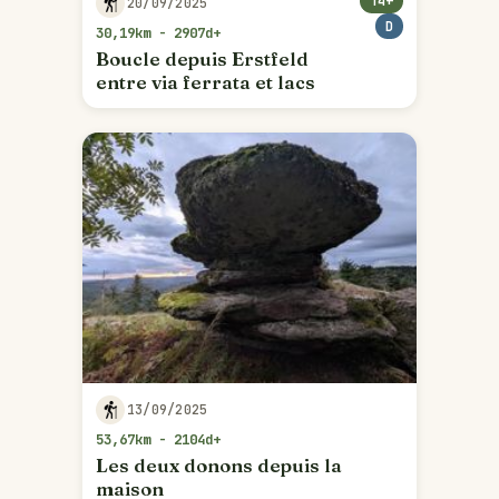
T4+
20/09/2025
D
30,19km - 2907d+
Boucle depuis Erstfeld
entre via ferrata et lacs
13/09/2025
53,67km - 2104d+
Les deux donons depuis la
maison