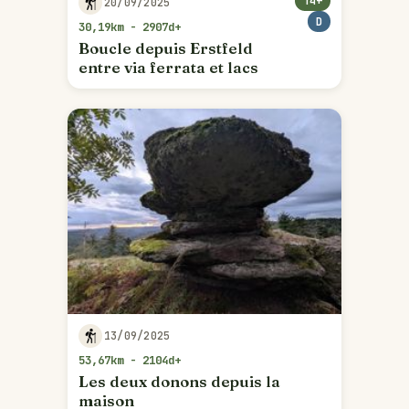
T4+
20/09/2025
D
30,19km - 2907d+
Boucle depuis Erstfeld
entre via ferrata et lacs
13/09/2025
53,67km - 2104d+
Les deux donons depuis la
maison