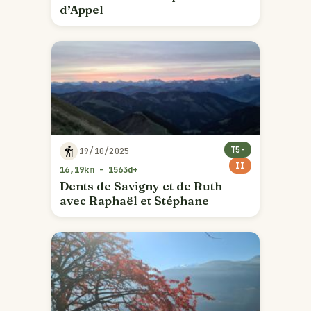
d’Appel
T5-
19/10/2025
II
16,19km - 1563d+
Dents de Savigny et de Ruth
avec Raphaël et Stéphane