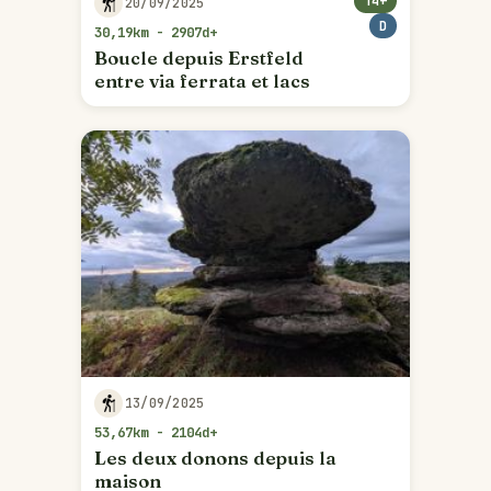
T4+
20/09/2025
D
30,19km - 2907d+
Boucle depuis Erstfeld
entre via ferrata et lacs
13/09/2025
53,67km - 2104d+
Les deux donons depuis la
maison