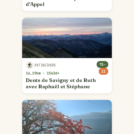
d’Appel
T5-
19/10/2025
II
16,19km - 1563d+
Dents de Savigny et de Ruth
avec Raphaël et Stéphane